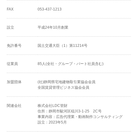
FAX
053-437-1213
設立
平成24年10月創業
免許番号
国土交通大臣（1）第11214号
従業員
85人(全社・グループ・パート社員含む)
加盟団体
(社)静岡県宅地建物取引業協会会員
全国賃貸管理ビジネス協会会員
関連会社
株式会社LDC管財
住所：静岡市駿河区稲川3-1-25 2C号
事業内容：広告代理業・動画制作コンサルティング
設立：2023年5月